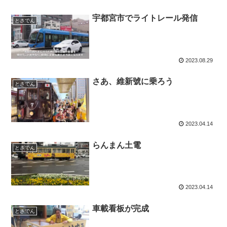
宇都宮市でライトレール発信
とさでん
2023.08.29
さあ、維新號に乗ろう
とさでん
2023.04.14
らんまん土電
とさでん
2023.04.14
車載看板が完成
とさでん