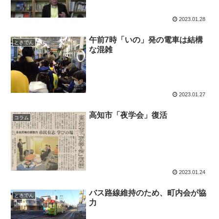
2023.01.28
午前7時「いの」発の電車は結構
とさでん
な混雑
2023.01.27
高知市「夜学会」復活
コラム
2023.01.24
バス路線維持のため、町内会が協
とさでん
力