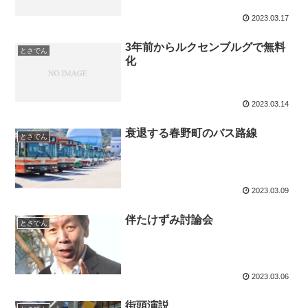
2023.03.17
3年前からルクセンブルグで無料
とさでん
化
2023.03.14
衰退する春野町のバス路線
とさでん
2023.03.09
伴たけずみ討論会
とさでん
2023.03.06
街頭演説