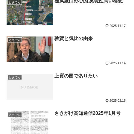
桂浜線は野心的,実現性高い構想
とさでん
2025.11.17
敦賀と気比の由来
とさでん
2025.11.14
上質の国でありたい
とさでん
2025.02.18
さきがけ高知通信2025年1月号
とさでん