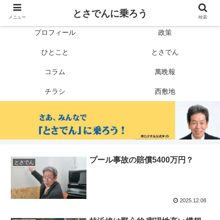
とさでんに乗ろう
メニュー
検索
プロフィール
政策
ひとこと
とさでん
コラム
萬晩報
チラシ
西敷地
プール事故の賠償5400万円？
とさでん
2025.12.08