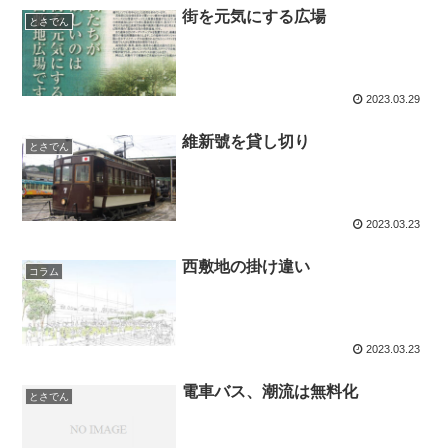
街を元気にする広場
とさでん
2023.03.29
維新號を貸し切り
とさでん
2023.03.23
西敷地の掛け違い
コラム
2023.03.23
電車バス、潮流は無料化
とさでん