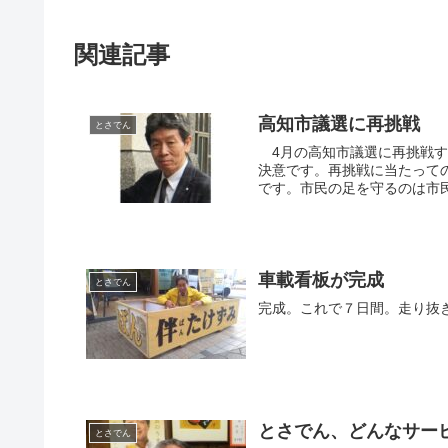
関連記事
高知市議選に再挑戦
とさでん
4月の高知市議選に再挑戦す
決意です。再挑戦に当たって
です。市民の足を守るのは市民
車載看板が完成
とさでん
完成。これで７日間。走り抜
とさでん、どんなサー
とさでん