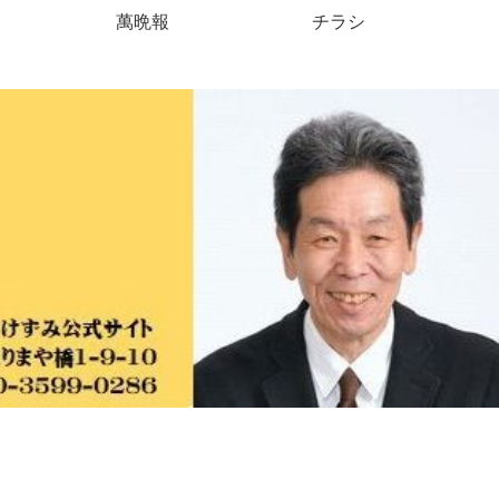
萬晩報
チラシ