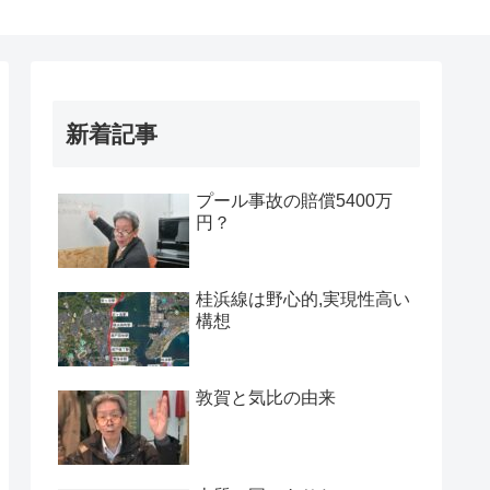
新着記事
プール事故の賠償5400万
円？
桂浜線は野心的,実現性高い
構想
敦賀と気比の由来