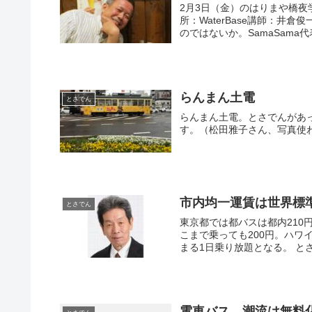
2月3日（金）のはりまや橋
所：WaterBase講師：井倉俊一郎 とさでんのサービス向上のため、もっと市民が
のではないか。SamaSama代
らんまん土電
とさでん
らんまん土電。とさでんがあ
す。（松田雅子さん、写真使
市内均一運賃は世界標
とさでん
東京都では都バスは都内21
こまで乗っても200円。ハワ
まる1日
電車バス、潮流は無料