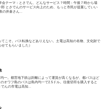
夜学会テーマ：とさでん、どんなサービス？時間：午後７時から場
提案していい
表の井倉さん...
ってこそ。バス転換などありえない。土電は高知の名物、文化財で
わせてもらいました）
準
0円均一。都営地下鉄は距離によって運賃が高くなるが、都バスはど
イのオワフ島のバスは島内均一で2.5ドル。往復切符を購入すると
乗り放題となる。 とさでんの市電は高知...
化