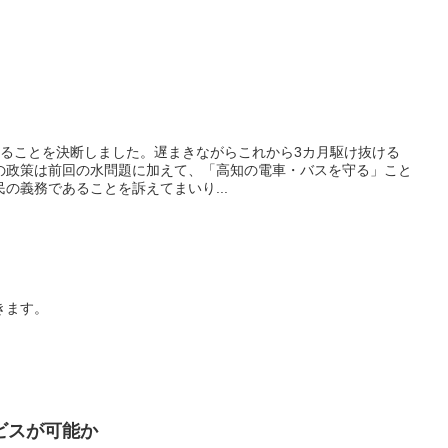
ることを決断しました。遅まきながらこれから3カ月駆け抜ける
の政策は前回の水問題に加えて、「高知の電車・バスを守る」こと
の義務であることを訴えてまいり...
きます。
ビスが可能か