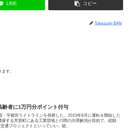
LINE
コピー
Takezumi BAN
きます。
高齢者に1万円分ポイント付与
賀・宇都宮ライトラインを視察した。2023年8月に運転を開始した
隣接する芳賀町にある工業団地との間の渋滞解消が目的で、総額
交通プロジェクトといっていい。総...