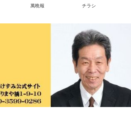
萬晩報
チラシ