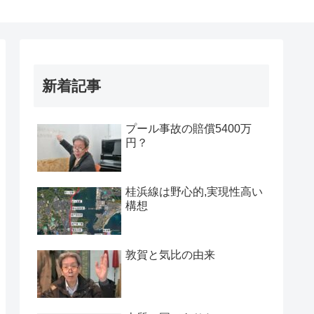
新着記事
プール事故の賠償5400万
円？
桂浜線は野心的,実現性高い
構想
敦賀と気比の由来