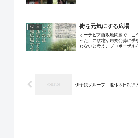
街を元気にする広場
とさでん
オーテピア西敷地問題で、こ
った。西敷地活用案公募に手
伊予鉄グループ 週休３日制導