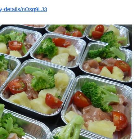
dy-details/nOsq9LJ3