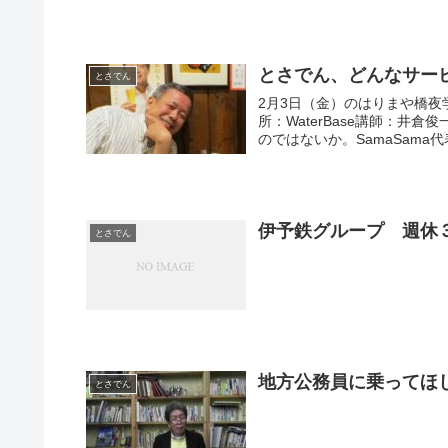
とさでん、どんなサー
とさでん
2月3日（金）のはりまや橋
所：WaterBase講師：井倉俊一郎 とさでんのサービス向上のため、もっと市民が
のではないか。SamaSama代
伊予鉄グループ 週休
とさでん
地方公務員に乗ってほ
とさでん