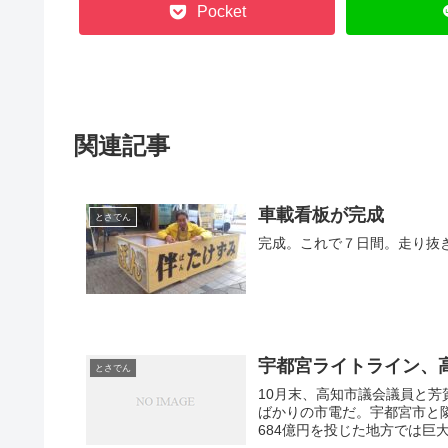
Pocket
関連記事
車載看板が完成
とさでん
完成。これで７日間。走り抜
宇都宮ライトライン、
とさでん
10月末、高知市議会議員と芳
ばかりの市電だ。宇都宮市と
684億円を投じた地方では巨大